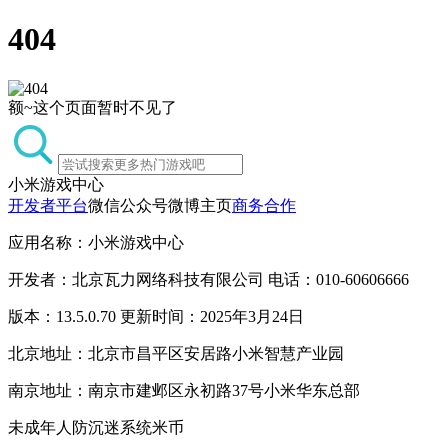
404
额~这个页面暂时不见了
小米游戏中心
开发者平台
微信公众号
微博主页
商务合作
应用名称：小米游戏中心
开发者：北京瓦力网络科技有限公司 电话：010-60606666
版本：13.5.0.70 更新时间：2025年3月24日
北京地址：北京市昌平区安居路小米智慧产业园
南京地址：南京市建邺区永初路37号小米华东总部
未成年人防沉迷系统
米币