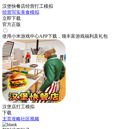
汉堡快餐店经营打工模拟
经营
写实
美食
模拟
立即下载
官方正版
使用小米游戏中心APP
下载
，领丰富游戏
福利
及
礼包
汉堡店打工模拟
下载
主页
攻略
社区
视频