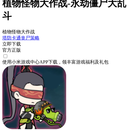
植物怪物大作战-永劫僵尸大乱
斗
植物怪物大作战
塔防
卡通
丧尸
策略
立即下载
官方正版
使用小米游戏中心APP
下载
，领丰富游戏
福利
及
礼包