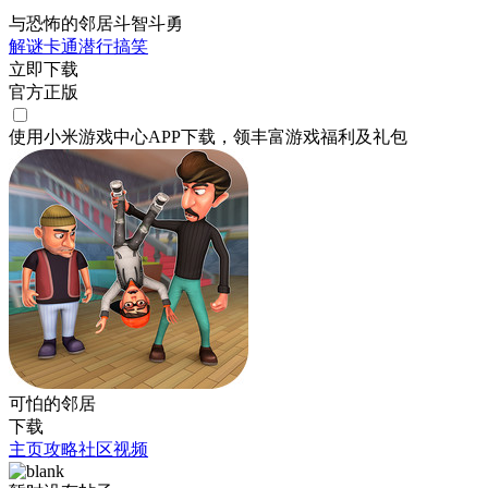
与恐怖的邻居斗智斗勇
解谜
卡通
潜行
搞笑
立即下载
官方正版
使用小米游戏中心APP
下载
，领丰富游戏
福利
及
礼包
可怕的邻居
下载
主页
攻略
社区
视频