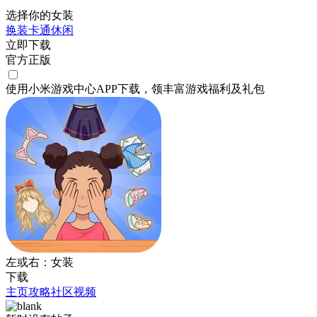
选择你的女装
换装
卡通
休闲
立即下载
官方正版
使用小米游戏中心APP
下载
，领丰富游戏
福利
及
礼包
左或右：女装
下载
主页
攻略
社区
视频