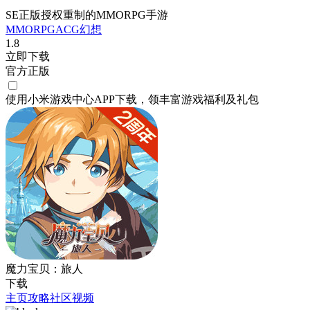
SE正版授权重制的MMORPG手游
MMORPG
ACG
幻想
1.8
立即下载
官方正版
使用小米游戏中心APP
下载
，领丰富游戏
福利
及
礼包
魔力宝贝：旅人
下载
主页
攻略
社区
视频