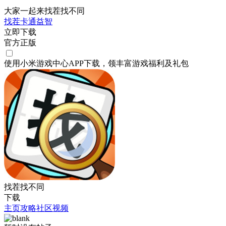
大家一起来找茬找不同
找茬
卡通
益智
立即下载
官方正版
使用小米游戏中心APP
下载
，领丰富游戏
福利
及
礼包
找茬找不同
下载
主页
攻略
社区
视频