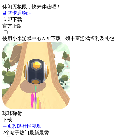
休闲无极限，快来体验吧！
益智
卡通
物理
立即下载
官方正版
使用小米游戏中心APP
下载
，领丰富游戏
福利
及
礼包
球球弹射
下载
主页
攻略
社区
视频
2
个帖子
热门
最新
最赞