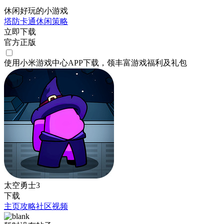
休闲好玩的小游戏
塔防
卡通
休闲
策略
立即下载
官方正版
使用小米游戏中心APP
下载
，领丰富游戏
福利
及
礼包
太空勇士3
下载
主页
攻略
社区
视频