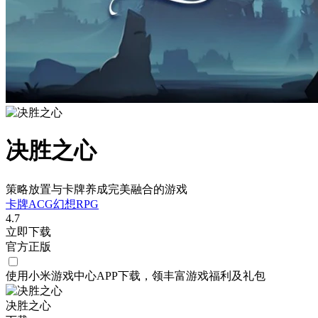
决胜之心
策略放置与卡牌养成完美融合的游戏
卡牌
ACG
幻想
RPG
4.7
立即下载
官方正版
使用小米游戏中心APP
下载
，领丰富游戏
福利
及
礼包
决胜之心