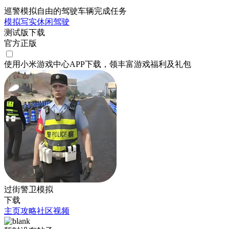
巡警模拟自由的驾驶车辆完成任务
模拟
写实
休闲
驾驶
测试版下载
官方正版
使用小米游戏中心APP
下载
，领丰富游戏
福利
及
礼包
过街警卫模拟
下载
主页
攻略
社区
视频