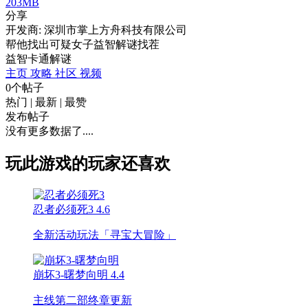
203MB
分享
开发商: 深圳市掌上方舟科技有限公司
帮他找出可疑女子益智解谜找茬
益智
卡通
解谜
主页
攻略
社区
视频
0个帖子
热门
|
最新
|
最赞
发布帖子
没有更多数据了....
玩此游戏的玩家还喜欢
忍者必须死3
4.6
全新活动玩法「寻宝大冒险」
崩坏3-曙梦向明
4.4
主线第二部终章更新