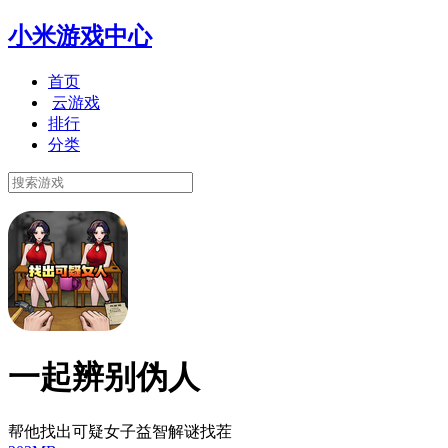
小米游戏中心
首页
云游戏
排行
分类
一起辨别伪人
帮他找出可疑女子益智解谜找茬