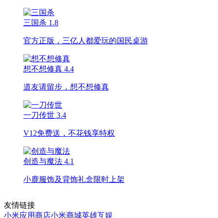
三国杀
1.8
官方正版，三亿人都爱玩的国民桌游
想不想修真
4.4
道友请留步，想不想修真
一刀传世
3.4
V12免费送，不花钱享特权
创造与魔法
4.1
小鹿服饰及背饰礼盒限时上架
友情链接
小米应用商店
小米商城
英雄互娱