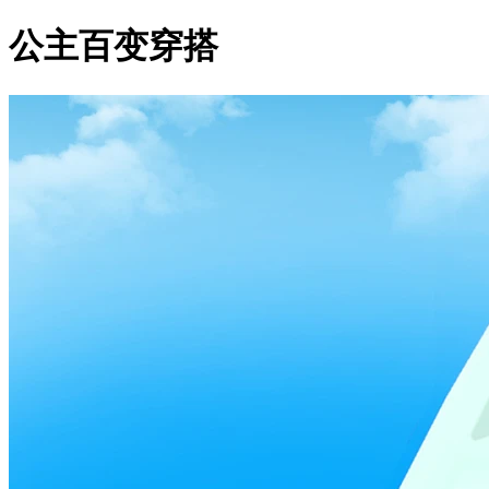
公主百变穿搭