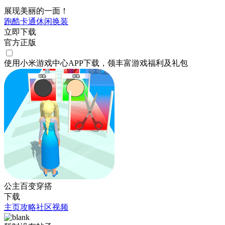
展现美丽的一面！
跑酷
卡通
休闲
换装
立即下载
官方正版
使用小米游戏中心APP
下载
，领丰富游戏
福利
及
礼包
公主百变穿搭
下载
主页
攻略
社区
视频