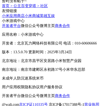
暂时没有帖子~
首页
>
公主百变穿搭
>
社区
友情链接
小米应用商店
小米商城
英雄互娱
小米游戏中心
开发者平台
微信公众号
微博主页
商务合作
应用名称：小米游戏中心
开发者：北京瓦力网络科技有限公司 电话：010-60606666
版本：13.5.0.70 更新时间：2025年3月24日
北京地址：北京市昌平区安居路小米智慧产业园
南京地址：南京市建邺区永初路37号小米华东总部
未成年人防沉迷系统
米币
用户应用权限
隐私协议
用户服务协议
开发者平台
微信公众号
微博主页
商务合作
@wali.com
京ICP证110335号
京ICP备17017388号-1
营业执照