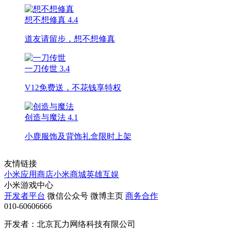
想不想修真
4.4
道友请留步，想不想修真
一刀传世
3.4
V12免费送，不花钱享特权
创造与魔法
4.1
小鹿服饰及背饰礼盒限时上架
友情链接
小米应用商店
小米商城
英雄互娱
小米游戏中心
开发者平台
微信公众号
微博主页
商务合作
010-60606666
开发者：北京瓦力网络科技有限公司