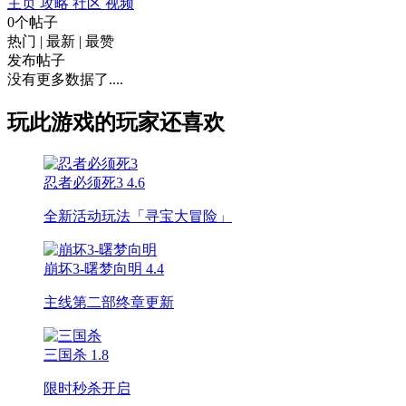
主页
攻略
社区
视频
0个帖子
热门
|
最新
|
最赞
发布帖子
没有更多数据了....
玩此游戏的玩家还喜欢
忍者必须死3
4.6
全新活动玩法「寻宝大冒险」
崩坏3-曙梦向明
4.4
主线第二部终章更新
三国杀
1.8
限时秒杀开启