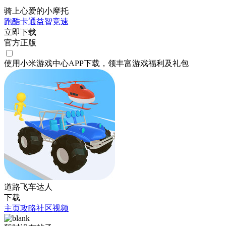
骑上心爱的小摩托
跑酷
卡通
益智
竞速
立即下载
官方正版
使用小米游戏中心APP
下载
，领丰富游戏
福利
及
礼包
道路飞车达人
下载
主页
攻略
社区
视频