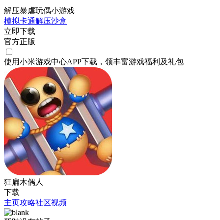
解压暴虐玩偶小游戏
模拟
卡通
解压
沙盒
立即下载
官方正版
使用小米游戏中心APP
下载
，领丰富游戏
福利
及
礼包
狂扁木偶人
下载
主页
攻略
社区
视频