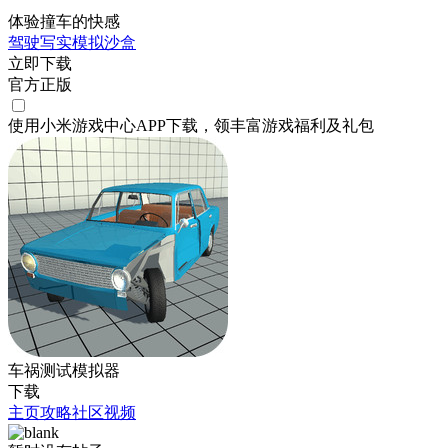
体验撞车的快感
驾驶
写实
模拟
沙盒
立即下载
官方正版
使用小米游戏中心APP
下载
，领丰富游戏
福利
及
礼包
车祸测试模拟器
下载
主页
攻略
社区
视频