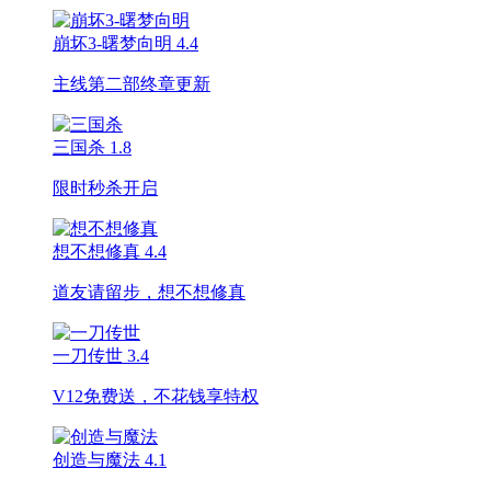
崩坏3-曙梦向明
4.4
主线第二部终章更新
三国杀
1.8
限时秒杀开启
想不想修真
4.4
道友请留步，想不想修真
一刀传世
3.4
V12免费送，不花钱享特权
创造与魔法
4.1