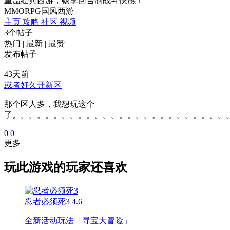
重温经典西游，畅享回合制战斗快感！
MMORPG
国风
西游
主页
攻略
社区
视频
3个帖子
热门
|
最新
|
最赞
发布帖子
43天前
或者好久开新区
那个区人多，我想玩这个
了。。。。。。。。。。。。。。。。。。。。。。。。。。
0
0
更多
玩此游戏的玩家还喜欢
忍者必须死3
4.6
全新活动玩法「寻宝大冒险」