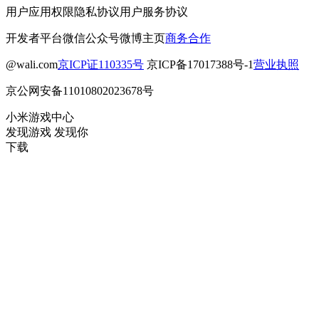
用户应用权限
隐私协议
用户服务协议
开发者平台
微信公众号
微博主页
商务合作
@wali.com
京ICP证110335号
京ICP备17017388号-1
营业执照
京公网安备11010802023678号
小米游戏中心
发现游戏 发现你
下载