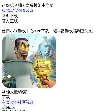
超好玩马桶人盖瑞模组中文版
模拟
写实
创造
沙盒
立即下载
官方正版
使用小米游戏中心APP
下载
，领丰富游戏
福利
及
礼包
马桶人盖瑞模组
下载
主页
攻略
社区
视频