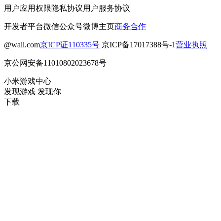
用户应用权限
隐私协议
用户服务协议
开发者平台
微信公众号
微博主页
商务合作
@wali.com
京ICP证110335号
京ICP备17017388号-1
营业执照
京公网安备11010802023678号
小米游戏中心
发现游戏 发现你
下载