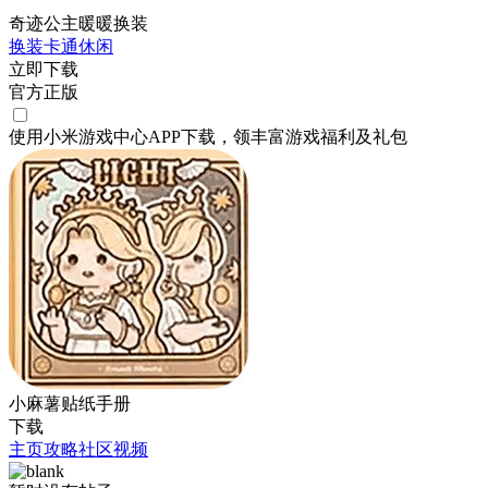
奇迹公主暖暖换装
换装
卡通
休闲
立即下载
官方正版
使用小米游戏中心APP
下载
，领丰富游戏
福利
及
礼包
小麻薯贴纸手册
下载
主页
攻略
社区
视频