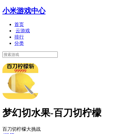
小米游戏中心
首页
云游戏
排行
分类
梦幻切水果-百刀切柠檬
百刀切柠檬大挑战