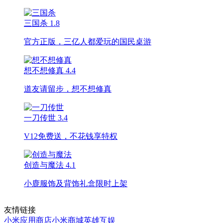
三国杀
1.8
官方正版，三亿人都爱玩的国民桌游
想不想修真
4.4
道友请留步，想不想修真
一刀传世
3.4
V12免费送，不花钱享特权
创造与魔法
4.1
小鹿服饰及背饰礼盒限时上架
友情链接
小米应用商店
小米商城
英雄互娱