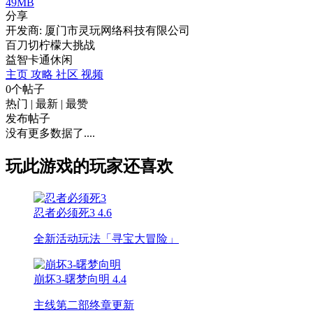
49MB
分享
开发商: 厦门市灵玩网络科技有限公司
百刀切柠檬大挑战
益智
卡通
休闲
主页
攻略
社区
视频
0个帖子
热门
|
最新
|
最赞
发布帖子
没有更多数据了....
玩此游戏的玩家还喜欢
忍者必须死3
4.6
全新活动玩法「寻宝大冒险」
崩坏3-曙梦向明
4.4
主线第二部终章更新