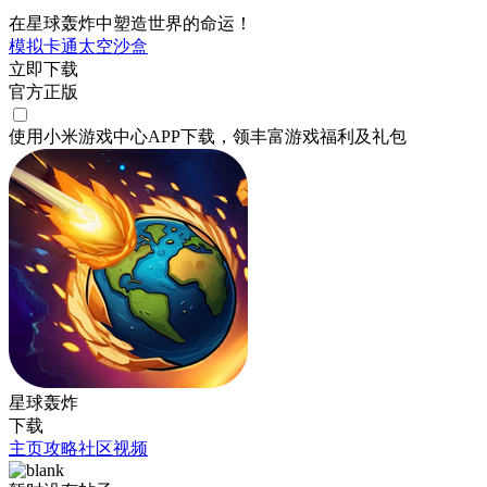
在星球轰炸中塑造世界的命运！
模拟
卡通
太空
沙盒
立即下载
官方正版
使用小米游戏中心APP
下载
，领丰富游戏
福利
及
礼包
星球轰炸
下载
主页
攻略
社区
视频