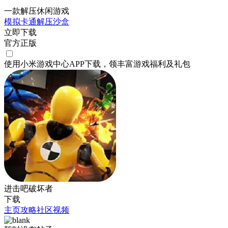
一款解压休闲游戏
模拟
卡通
解压
沙盒
立即下载
官方正版
使用小米游戏中心APP
下载
，领丰富游戏
福利
及
礼包
进击吧破坏者
下载
主页
攻略
社区
视频