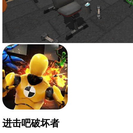
进击吧破坏者