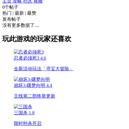
主页
攻略
社区
视频
0个帖子
热门
|
最新
|
最赞
发布帖子
没有更多数据了....
玩此游戏的玩家还喜欢
忍者必须死3
4.6
全新活动玩法「寻宝大冒险」
崩坏3-曙梦向明
4.4
主线第二部终章更新
三国杀
1.8
限时秒杀开启