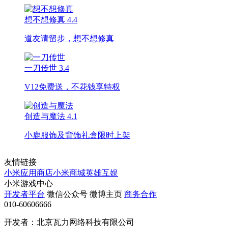
想不想修真
4.4
道友请留步，想不想修真
一刀传世
3.4
V12免费送，不花钱享特权
创造与魔法
4.1
小鹿服饰及背饰礼盒限时上架
友情链接
小米应用商店
小米商城
英雄互娱
小米游戏中心
开发者平台
微信公众号
微博主页
商务合作
010-60606666
开发者：北京瓦力网络科技有限公司