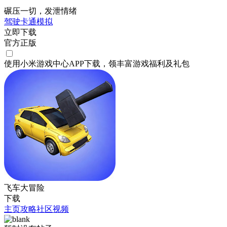
碾压一切，发泄情绪
驾驶
卡通
模拟
立即下载
官方正版
使用小米游戏中心APP
下载
，领丰富游戏
福利
及
礼包
飞车大冒险
下载
主页
攻略
社区
视频