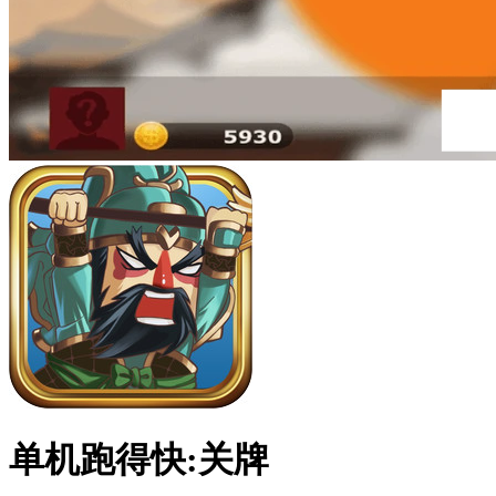
单机跑得快:关牌