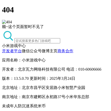
404
额~这个页面暂时不见了
小米游戏中心
开发者平台
微信公众号
微博主页
商务合作
应用名称：小米游戏中心
开发者：北京瓦力网络科技有限公司 电话：010-60606666
版本：13.5.0.70 更新时间：2025年3月24日
北京地址：北京市昌平区安居路小米智慧产业园
南京地址：南京市建邺区永初路37号小米华东总部
未成年人防沉迷系统
米币