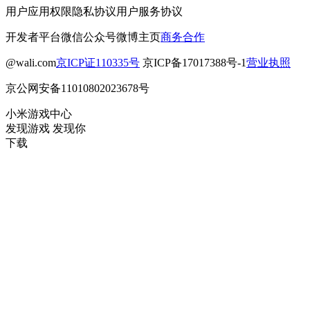
用户应用权限
隐私协议
用户服务协议
开发者平台
微信公众号
微博主页
商务合作
@wali.com
京ICP证110335号
京ICP备17017388号-1
营业执照
京公网安备11010802023678号
小米游戏中心
发现游戏 发现你
下载