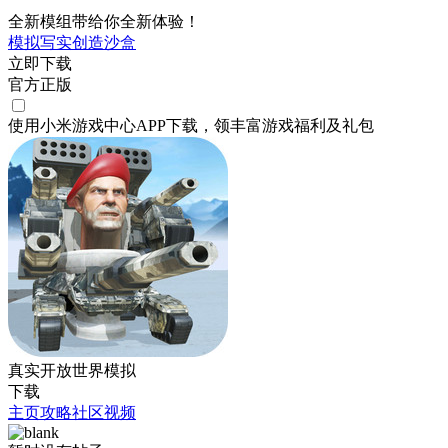
全新模组带给你全新体验！
模拟
写实
创造
沙盒
立即下载
官方正版
使用小米游戏中心APP
下载
，领丰富游戏
福利
及
礼包
真实开放世界模拟
下载
主页
攻略
社区
视频