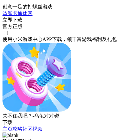
创意十足的打螺丝游戏
益智
卡通
休闲
立即下载
官方正版
使用小米游戏中心APP
下载
，领丰富游戏
福利
及
礼包
关不住我吧？-乌龟对对碰
下载
主页
攻略
社区
视频