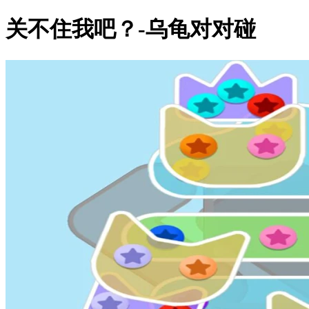
关不住我吧？-乌龟对对碰