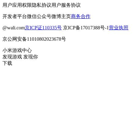
用户应用权限
隐私协议
用户服务协议
开发者平台
微信公众号
微博主页
商务合作
@wali.com
京ICP证110335号
京ICP备17017388号-1
营业执照
京公网安备11010802023678号
小米游戏中心
发现游戏 发现你
下载