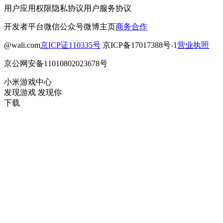
用户应用权限
隐私协议
用户服务协议
开发者平台
微信公众号
微博主页
商务合作
@wali.com
京ICP证110335号
京ICP备17017388号-1
营业执照
京公网安备11010802023678号
小米游戏中心
发现游戏 发现你
下载