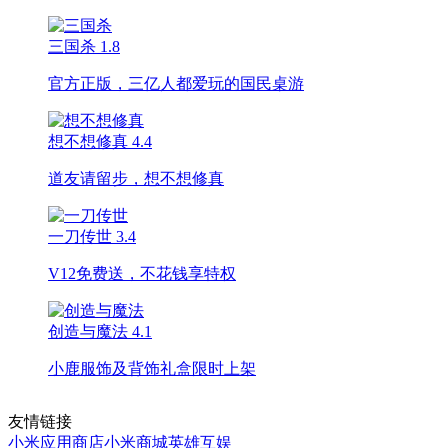
三国杀
1.8
官方正版，三亿人都爱玩的国民桌游
想不想修真
4.4
道友请留步，想不想修真
一刀传世
3.4
V12免费送，不花钱享特权
创造与魔法
4.1
小鹿服饰及背饰礼盒限时上架
友情链接
小米应用商店
小米商城
英雄互娱