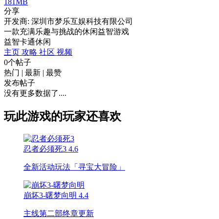
181MB
分享
开发商: 深圳市梦乐互娱科技有限公司
一款充满乐趣与挑战的休闲益智游戏
益智
卡通
休闲
主页
攻略
社区
视频
0个帖子
热门
|
最新
|
最赞
发布帖子
没有更多数据了....
玩此游戏的玩家还喜欢
忍者必须死3
4.6
全新活动玩法「寻宝大冒险」
崩坏3-曙梦向明
4.4
主线第二部终章更新