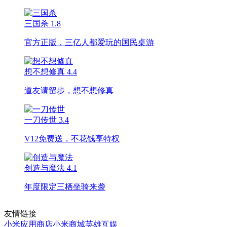
三国杀
1.8
官方正版，三亿人都爱玩的国民桌游
想不想修真
4.4
道友请留步，想不想修真
一刀传世
3.4
V12免费送，不花钱享特权
创造与魔法
4.1
年度限定三栖坐骑来袭
友情链接
小米应用商店
小米商城
英雄互娱