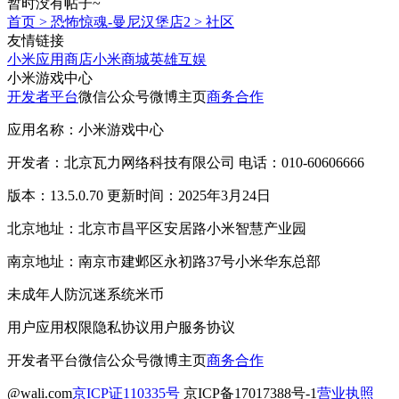
暂时没有帖子~
首页
>
恐怖惊魂-曼尼汉堡店2
>
社区
友情链接
小米应用商店
小米商城
英雄互娱
小米游戏中心
开发者平台
微信公众号
微博主页
商务合作
应用名称：小米游戏中心
开发者：北京瓦力网络科技有限公司 电话：010-60606666
版本：13.5.0.70 更新时间：2025年3月24日
北京地址：北京市昌平区安居路小米智慧产业园
南京地址：南京市建邺区永初路37号小米华东总部
未成年人防沉迷系统
米币
用户应用权限
隐私协议
用户服务协议
开发者平台
微信公众号
微博主页
商务合作
@wali.com
京ICP证110335号
京ICP备17017388号-1
营业执照