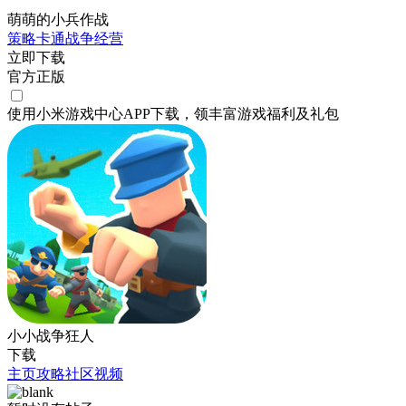
萌萌的小兵作战
策略
卡通
战争
经营
立即下载
官方正版
使用小米游戏中心APP
下载
，领丰富游戏
福利
及
礼包
小小战争狂人
下载
主页
攻略
社区
视频