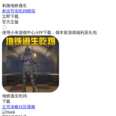
刺激地铁逃生
射击
写实
吃鸡
模拟
立即下载
官方正版
使用小米游戏中心APP
下载
，领丰富游戏
福利
及
礼包
地铁逃生吃鸡
下载
主页
攻略
社区
视频