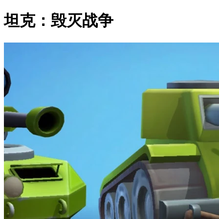
坦克：毁灭战争