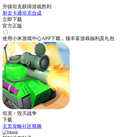
升级坦克获得游戏胜利
射击
卡通
坦克
合成
立即下载
官方正版
使用小米游戏中心APP
下载
，领丰富游戏
福利
及
礼包
坦克：毁灭战争
下载
主页
攻略
社区
视频