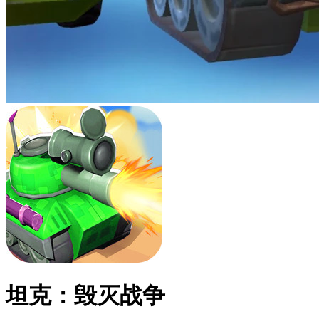
坦克：毁灭战争