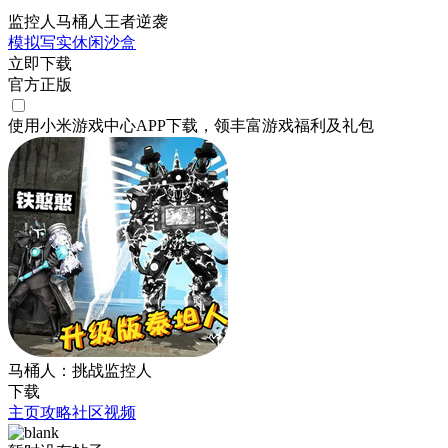
监控人马桶人王者逆袭
模拟
写实
休闲
沙盒
立即下载
官方正版
使用小米游戏中心APP
下载
，领丰富游戏
福利
及
礼包
马桶人：挑战监控人
下载
主页
攻略
社区
视频