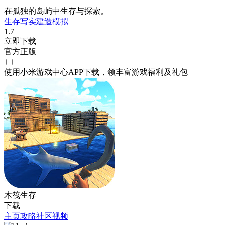
在孤独的岛屿中生存与探索。
生存
写实
建造
模拟
1.7
立即下载
官方正版
使用小米游戏中心APP
下载
，领丰富游戏
福利
及
礼包
木筏生存
下载
主页
攻略
社区
视频