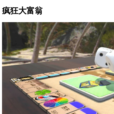
疯狂大富翁