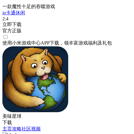
一款魔性十足的吞噬游戏
io
卡通
休闲
2.4
立即下载
官方正版
使用小米游戏中心APP
下载
，领丰富游戏
福利
及
礼包
美味星球
下载
主页
攻略
社区
视频