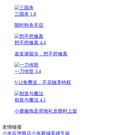
三国杀
1.8
限时秒杀开启
想不想修真
4.4
道友请留步，想不想修真
一刀传世
3.4
V12免费送，不花钱享特权
创造与魔法
4.1
小鹿服饰及背饰礼盒限时上架
友情链接
小米应用商店
小米商城
英雄互娱