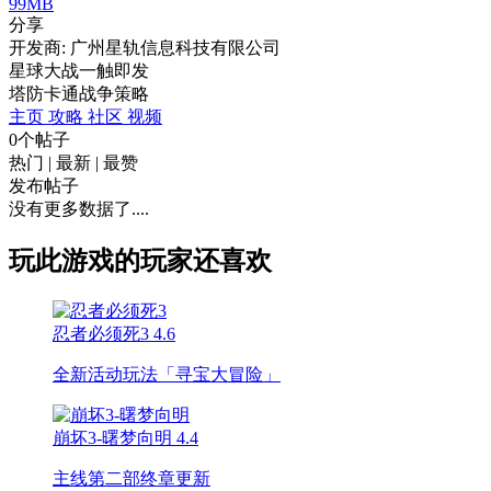
99MB
分享
开发商: 广州星轨信息科技有限公司
星球大战一触即发
塔防
卡通
战争
策略
主页
攻略
社区
视频
0个帖子
热门
|
最新
|
最赞
发布帖子
没有更多数据了....
玩此游戏的玩家还喜欢
忍者必须死3
4.6
全新活动玩法「寻宝大冒险」
崩坏3-曙梦向明
4.4
主线第二部终章更新