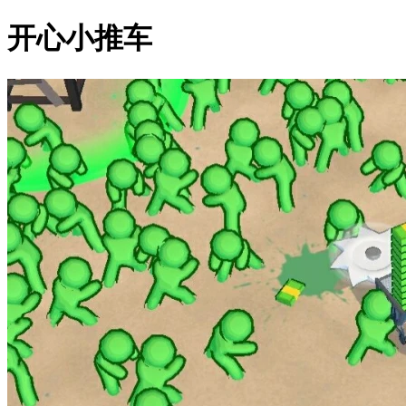
开心小推车