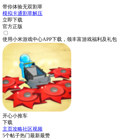
带你体验无双割草
模拟
卡通
割草
解压
立即下载
官方正版
使用小米游戏中心APP
下载
，领丰富游戏
福利
及
礼包
开心小推车
下载
主页
攻略
社区
视频
5
个帖子
热门
最新
最赞