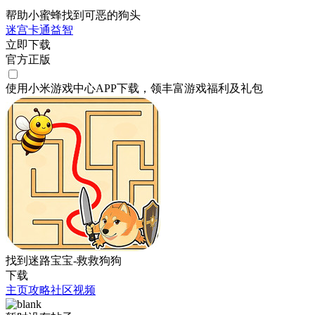
帮助小蜜蜂找到可恶的狗头
迷宫
卡通
益智
立即下载
官方正版
使用小米游戏中心APP
下载
，领丰富游戏
福利
及
礼包
找到迷路宝宝-救救狗狗
下载
主页
攻略
社区
视频