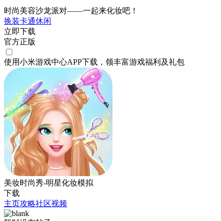
时尚美容沙龙派对——一起来化妆吧！
换装
卡通
休闲
立即下载
官方正版
使用小米游戏中心APP
下载
，领丰富游戏
福利
及
礼包
美妆时尚秀-明星化妆模拟
下载
主页
攻略
社区
视频