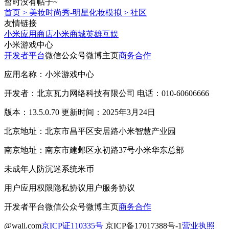
暂时没有帖子~
首页
>
美妆时尚秀-明星化妆模拟
>
社区
友情链接
小米应用商店
小米商城
英雄互娱
小米游戏中心
开发者平台
微信公众号
微博主页
商务合作
应用名称：小米游戏中心
开发者：北京瓦力网络科技有限公司 电话：010-60606666
版本：13.5.0.70 更新时间：2025年3月24日
北京地址：北京市昌平区安居路小米智慧产业园
南京地址：南京市建邺区永初路37号小米华东总部
未成年人防沉迷系统
米币
用户应用权限
隐私协议
用户服务协议
开发者平台
微信公众号
微博主页
商务合作
@wali.com
京ICP证110335号
京ICP备17017388号-1
营业执照