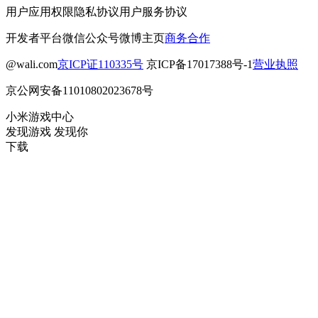
用户应用权限
隐私协议
用户服务协议
开发者平台
微信公众号
微博主页
商务合作
@wali.com
京ICP证110335号
京ICP备17017388号-1
营业执照
京公网安备11010802023678号
小米游戏中心
发现游戏 发现你
下载