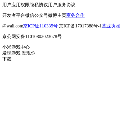
用户应用权限
隐私协议
用户服务协议
开发者平台
微信公众号
微博主页
商务合作
@wali.com
京ICP证110335号
京ICP备17017388号-1
营业执照
京公网安备11010802023678号
小米游戏中心
发现游戏 发现你
下载