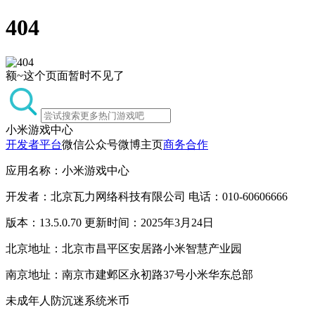
404
额~这个页面暂时不见了
小米游戏中心
开发者平台
微信公众号
微博主页
商务合作
应用名称：小米游戏中心
开发者：北京瓦力网络科技有限公司 电话：010-60606666
版本：13.5.0.70 更新时间：2025年3月24日
北京地址：北京市昌平区安居路小米智慧产业园
南京地址：南京市建邺区永初路37号小米华东总部
未成年人防沉迷系统
米币