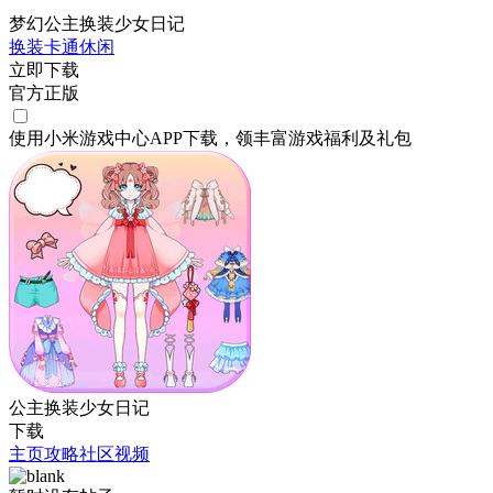
梦幻公主换装少女日记
换装
卡通
休闲
立即下载
官方正版
使用小米游戏中心APP
下载
，领丰富游戏
福利
及
礼包
公主换装少女日记
下载
主页
攻略
社区
视频